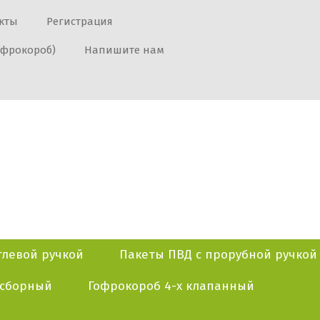
кты
Регистрация
офрокороб)
Напишите нам
тлевой ручкой
Пакеты ПВД с прорубной ручкой
осборный
Гофрокороб 4-х клапанный