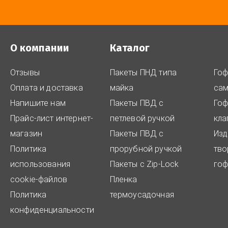
О компании
Каталог
Отзывы
Пакеты ПНД типа
Го
Оплата и доставка
майка
са
Напишите нам
Пакеты ПВД с
Гоф
Прайс-лист интернет-
петлевой ручкой
кла
магазин
Пакеты ПВД с
Изд
Политика
прорубной ручкой
тво
использования
Пакеты с Zip-Lock
гоф
cookie-файлов
Пленка
Политика
термоусадочная
конфиденциальности