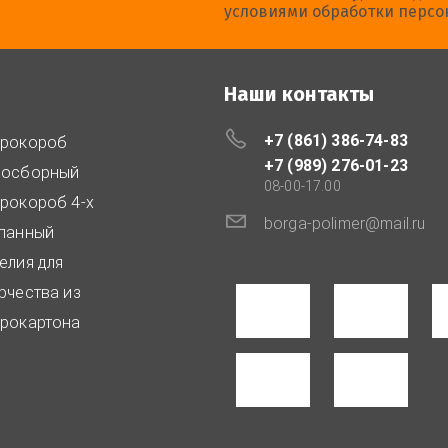
условиями обработки персо
Наши контакты
+7 (861) 386-74-83
фрокороб
+7 (989) 276-01-23
мосборный
08-00-17.00
рокороб 4-х
borga-polimer@mail.ru
панный
елия для
рчества из
рокартона