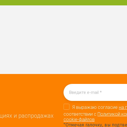
Я выражаю согласие
на 
соответствии с
Политикой к
циях и распродажах
cookie-файлов
"Отмечая галочку, вы подтв